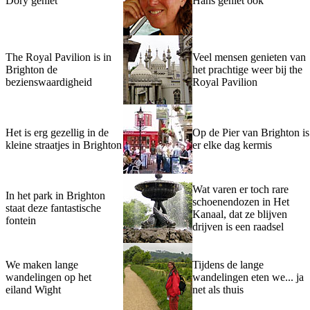
Dory geniet
Hans geniet ook
The Royal Pavilion is in
Veel mensen genieten van
Brighton de
het prachtige weer bij the
bezienswaardigheid
Royal Pavilion
Het is erg gezellig in de
Op de Pier van Brighton is
kleine straatjes in Brighton
er elke dag kermis
Wat varen er toch rare
In het park in Brighton
schoenendozen in Het
staat deze fantastische
Kanaal, dat ze blijven
fontein
drijven is een raadsel
We maken lange
Tijdens de lange
wandelingen op het
wandelingen eten we... ja
eiland Wight
net als thuis