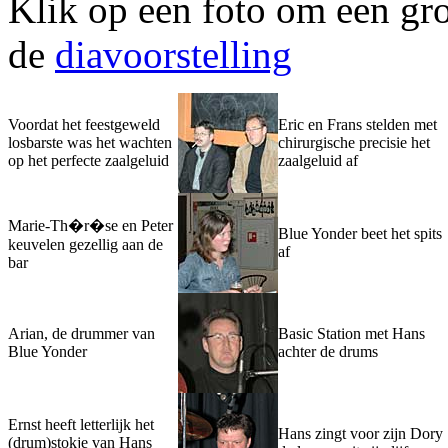
Klik op een foto om een gro
de
diavoorstelling
Voordat het feestgeweld
Eric en Frans stelden met
losbarste was het wachten
chirurgische precisie het
op het perfecte zaalgeluid
zaalgeluid af
Marie-Th�r�se en Peter
Blue Yonder beet het spits
keuvelen gezellig aan de
af
bar
Arian, de drummer van
Basic Station met Hans
Blue Yonder
achter de drums
Ernst heeft letterlijk het
Hans zingt voor zijn Dory
(drum)stokje van Hans