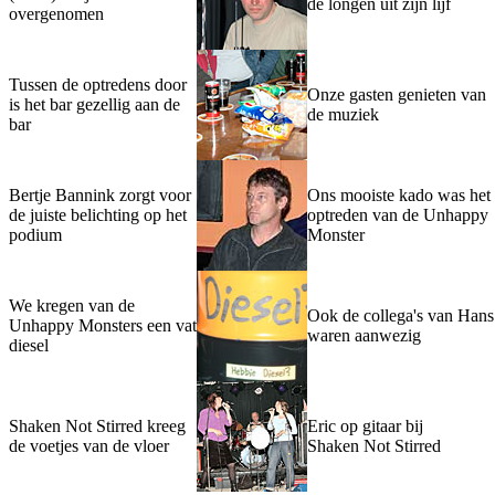
de longen uit zijn lijf
overgenomen
Tussen de optredens door
Onze gasten genieten van
is het bar gezellig aan de
de muziek
bar
Bertje Bannink zorgt voor
Ons mooiste kado was het
de juiste belichting op het
optreden van de Unhappy
podium
Monster
We kregen van de
Ook de collega's van Hans
Unhappy Monsters een vat
waren aanwezig
diesel
Shaken Not Stirred kreeg
Eric op gitaar bij
de voetjes van de vloer
Shaken Not Stirred