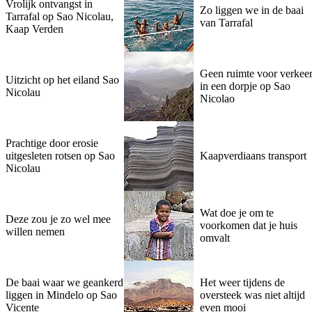
Vrolijk ontvangst in
Zo liggen we in de baai
Tarrafal op Sao Nicolau,
van Tarrafal
Kaap Verden
Geen ruimte voor verkee
Uitzicht op het eiland Sao
in een dorpje op Sao
Nicolau
Nicolao
Prachtige door erosie
uitgesleten rotsen op Sao
Kaapverdiaans transport
Nicolau
Wat doe je om te
Deze zou je zo wel mee
voorkomen dat je huis
willen nemen
omvalt
De baai waar we geankerd
Het weer tijdens de
liggen in Mindelo op Sao
oversteek was niet altijd
Vicente
even mooi