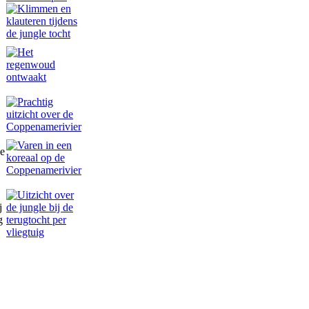
de
j
g