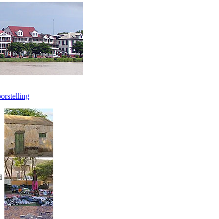
orstelling
d